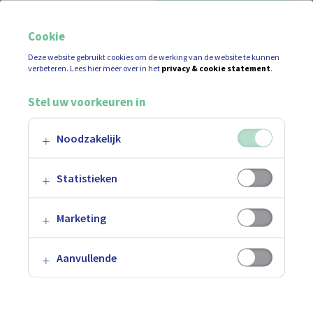
Cookie
Deze website gebruikt cookies om de werking van de website te kunnen
verbeteren. Lees hier meer over in het
privacy & cookie statement
.
Stel uw voorkeuren in
Noodzakelijk
15% ledenkorting
Statistieken
PREVENTIEBON
Marketing
Aanvullende
JONG GEZIN